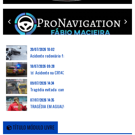
20/07/2026 10:02
Acidente rodoviário faz uma vítima mortal na Marinha Grande
18/07/2026 09:28
🚨 Acidente na CR143 em Grevenmacher: capotamento de carrinha deixa dois feridos, um desencarcerado
09/07/2026 14:34
Tragédia evitada: camião arranca passadiço em Verson, França, e deixa zona em ruínas
07/07/2026 14:35
TRAGÉDIA EM AGUALVA-CACÉM: AUTOCARRO DA CARRIS METROPOLITANA ATROPELA E MATA DUAS MULHERES E PROVOCA FERIMENTOS EM OUTRAS 16 PESSOAS
TÍTULO MÓDULO LIVRE