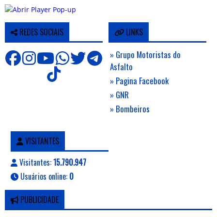
REDES SOCIAIS
LINKS
» Grupo Motoristas do
Asfalto
» Pagina Facebook
» GNR
» Bombeiros
VISITANTES
Visitantes:
15.790.947
Usuários online:
0
PUBLICIDADE