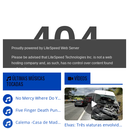
ÚLTIMAS MÚSICAS
VÍDEOS
TOCADAS
No Mercy Where Do You G
Five Finger Death Punch-Wrong Side Of Heaven
Calema -Casa de Madeira
Elvas: Três viaturas envolvidas em colisão na Nacional 4