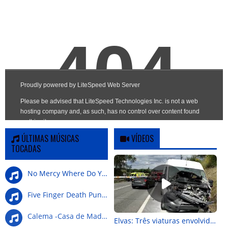
ÚLTIMAS MÚSICAS
VÍDEOS
TOCADAS
No Mercy Where Do You G
Five Finger Death Punch-Wrong Side Of Heaven
Calema -Casa de Madeira
Elvas: Três viaturas envolvidas em colisão na Nacional 4