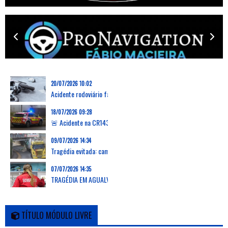
20/07/2026 10:02
Acidente rodoviário faz uma vítima mortal na Marinha Grande
18/07/2026 09:28
🚨 Acidente na CR143 em Grevenmacher: capotamento de carrinha deixa dois feridos, um desencarcerado
09/07/2026 14:34
Tragédia evitada: camião arranca passadiço em Verson, França, e deixa zona em ruínas
07/07/2026 14:35
TRAGÉDIA EM AGUALVA-CACÉM: AUTOCARRO DA CARRIS METROPOLITANA ATROPELA E MATA DUAS MULHERES E PROVOCA FERIMENTOS EM OUTRAS 16 PESSOAS
TÍTULO MÓDULO LIVRE