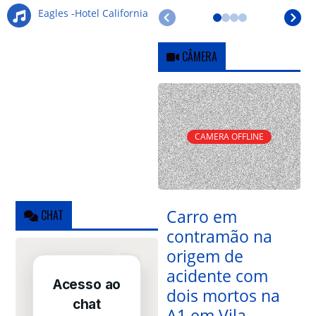
Eagles -Hotel California
CÂMERA
CAMERA OFFLINE
Carro em
CHAT
contramão na
origem de
acidente com
dois mortos na
A1 em Vila