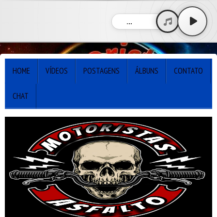
...
HOME
VÍDEOS
POSTAGENS
ÁLBUNS
CONTATO
CHAT