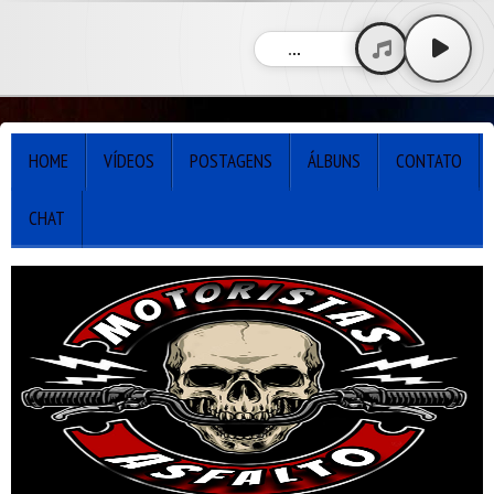
...
HOME
VÍDEOS
POSTAGENS
ÁLBUNS
CONTATO
CHAT