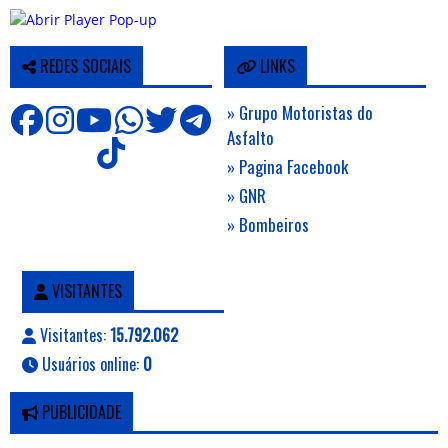
REDES SOCIAIS
LINKS
» Grupo Motoristas do
Asfalto
» Pagina Facebook
» GNR
» Bombeiros
VISITANTES
Visitantes:
15.792.062
Usuários online:
0
PUBLICIDADE