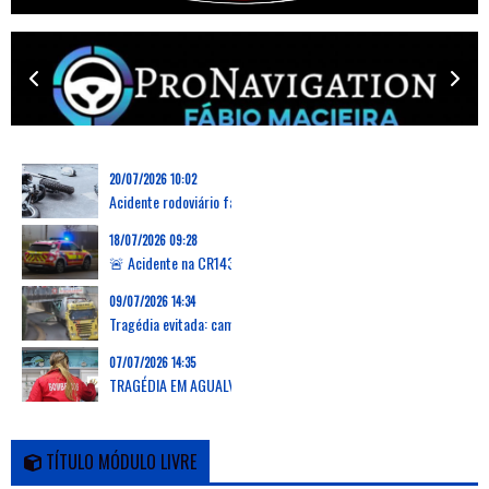
20/07/2026 10:02
Acidente rodoviário faz uma vítima mortal na Marinha Grande
18/07/2026 09:28
🚨 Acidente na CR143 em Grevenmacher: capotamento de carrinha deixa dois feridos, um desencarcerado
09/07/2026 14:34
Tragédia evitada: camião arranca passadiço em Verson, França, e deixa zona em ruínas
07/07/2026 14:35
TRAGÉDIA EM AGUALVA-CACÉM: AUTOCARRO DA CARRIS METROPOLITANA ATROPELA E MATA DUAS MULHERES E PROVOCA FERIMENTOS EM OUTRAS 16 PESSOAS
TÍTULO MÓDULO LIVRE