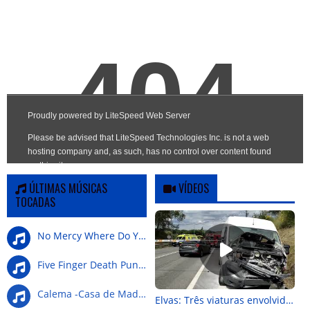
ÚLTIMAS MÚSICAS
VÍDEOS
TOCADAS
No Mercy Where Do You G
Five Finger Death Punch-Wrong Side Of Heaven
Calema -Casa de Madeira
Elvas: Três viaturas envolvidas em colisão na Nacional 4