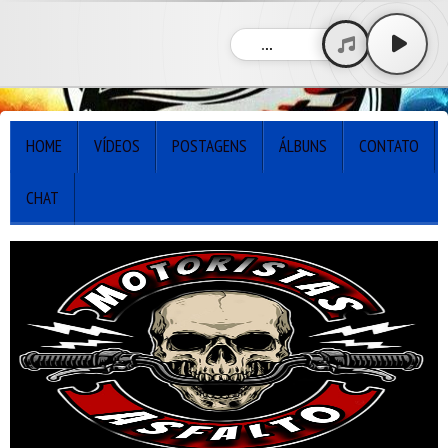
...
HOME
VÍDEOS
POSTAGENS
ÁLBUNS
CONTATO
CHAT