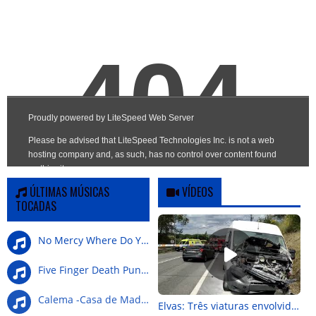
ÚLTIMAS MÚSICAS
VÍDEOS
TOCADAS
No Mercy Where Do You G
Five Finger Death Punch-Wrong Side Of Heaven
Calema -Casa de Madeira
Elvas: Três viaturas envolvidas em colisão na Nacional 4