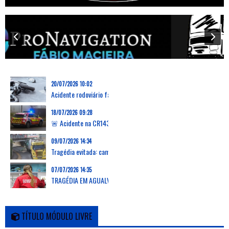
20/07/2026 10:02
Acidente rodoviário faz uma vítima mortal na Marinha Grande
18/07/2026 09:28
🚨 Acidente na CR143 em Grevenmacher: capotamento de carrinha deixa dois feridos, um desencarcerado
09/07/2026 14:34
Tragédia evitada: camião arranca passadiço em Verson, França, e deixa zona em ruínas
07/07/2026 14:35
TRAGÉDIA EM AGUALVA-CACÉM: AUTOCARRO DA CARRIS METROPOLITANA ATROPELA E MATA DUAS MULHERES E PROVOCA FERIMENTOS EM OUTRAS 16 PESSOAS
TÍTULO MÓDULO LIVRE