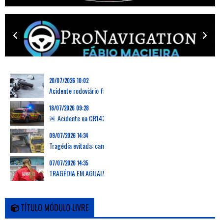
20/07/2026 10:02
Acidente rodoviário faz uma vítima mortal na Marinha Grande
18/07/2026 09:28
🚨 Acidente na CR143 em Grevenmacher: capotamento de carrinha deixa dois feridos, um desencarcerado
09/07/2026 14:34
Tragédia evitada: camião arranca passadiço em Verson, França, e deixa zona em ruínas
07/07/2026 14:35
TRAGÉDIA EM AGUALVA-CACÉM: AUTOCARRO DA CARRIS METROPOLITANA ATROPELA E MATA DUAS MULHERES E PROVOCA FERIMENTOS EM OUTRAS 16 PESSOAS
TÍTULO MÓDULO LIVRE