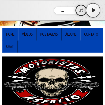
...
HOME
VÍDEOS
POSTAGENS
ÁLBUNS
CONTATO
CHAT