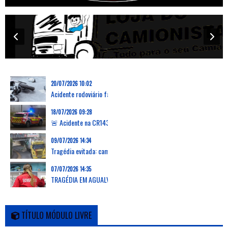
20/07/2026 10:02
Acidente rodoviário faz uma vítima mortal na Marinha Grande
18/07/2026 09:28
🚨 Acidente na CR143 em Grevenmacher: capotamento de carrinha deixa dois feridos, um desencarcerado
09/07/2026 14:34
Tragédia evitada: camião arranca passadiço em Verson, França, e deixa zona em ruínas
07/07/2026 14:35
TRAGÉDIA EM AGUALVA-CACÉM: AUTOCARRO DA CARRIS METROPOLITANA ATROPELA E MATA DUAS MULHERES E PROVOCA FERIMENTOS EM OUTRAS 16 PESSOAS
TÍTULO MÓDULO LIVRE