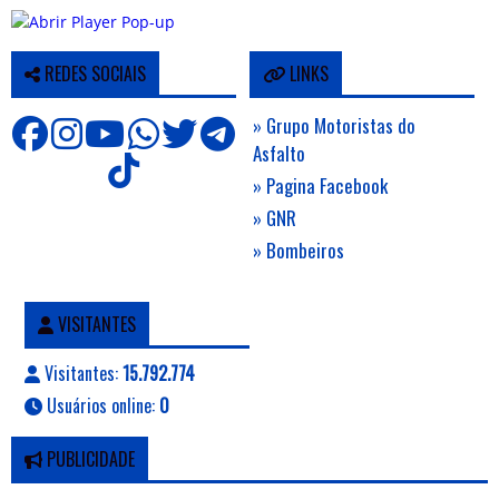
REDES SOCIAIS
LINKS
» Grupo Motoristas do
Asfalto
» Pagina Facebook
» GNR
» Bombeiros
VISITANTES
Visitantes:
15.792.774
Usuários online:
0
PUBLICIDADE