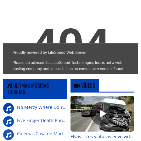
ÚLTIMAS MÚSICAS
VÍDEOS
TOCADAS
No Mercy Where Do You G
Five Finger Death Punch-Wrong Side Of Heaven
Calema -Casa de Madeira
Elvas: Três viaturas envolvidas em colisão na Nacional 4